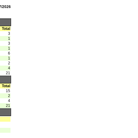
7/2026
Total
3
1
3
1
6
1
2
4
21
Total
15
2
4
21