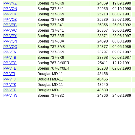
PP-VNZ
Boeing 737-3K9
24869
19.09.1990
PP-VON
Boeing 737-341
24935
04.10.1990
PP-VOY
Boeing 737-3K9
25210
08.07.1991
PP-VOZ
Boeing 737-3K9
25239
22.07.1991
PP-VPB
Boeing 737-341
26856
26.06.1992
PP-VPC
Boeing 737-341
26857
30.06.1992
PP-VPY
Boeing 737-33R
28871
23.06.1997
PP-VQN
Boeing 737-33A
24098
08.08.1989
PP-VQO
Boeing 737-3M8
24377
04.05.1989
PP-VTA
Boeing 737-3K9
23797
09.07.1987
PP-VTB
Boeing 737-3K9
23798
06.08.1987
PP-VTC
Boeing 767-3Y0ER
25411
12.12.1991
PP-VTE
Boeing 767-3Y0ER
26208
02.07.1993
PP-VTI
Douglas MD-11
48456
PP-VTJ
Douglas MD-11
48455
PP-VTK
Douglas MD-11
48540
PP-VTP
Douglas MD-11
48539
PP-VTW
Boeing 737-382
24366
24.03.1989