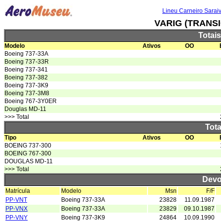
Lineu Carneiro Sarai
VARIG (TRANS
Totai
Modelo
Ativos
OO
Boeing 737-33A
Boeing 737-33R
Boeing 737-341
Boeing 737-382
Boeing 737-3K9
Boeing 737-3M8
Boeing 767-3Y0ER
Douglas MD-11
>>> Total
Tota
Tipo
Ativos
OO
BOEING 737-300
BOEING 767-300
DOUGLAS MD-11
>>> Total
Devo
Matrícula
Modelo
Msn
F/F
PP-VNT
Boeing 737-33A
23828
11.09.1987
PP-VNX
Boeing 737-33A
23829
09.10.1987
PP-VNY
Boeing 737-3K9
24864
10.09.1990