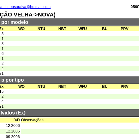
va - lineusaraiva@hotmail.com
05/0
IÇÃO VELHA->NOVA)
s por modelo
Ex
WO
NTU
NBT
WFU
BU
PRV
3
1
3
1
6
1
2
4
21
is por tipo
Ex
WO
NTU
NBT
WFU
BU
PRV
15
2
4
21
lvidos (Ex)
D/D
Observações
12.2006
12.2006
09.2006