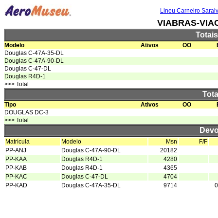
Lineu Carneiro Sarai
VIABRAS-VIA
Totai
Modelo
Ativos
OO
Douglas C-47A-35-DL
Douglas C-47A-90-DL
Douglas C-47-DL
Douglas R4D-1
>>> Total
Tota
Tipo
Ativos
OO
DOUGLAS DC-3
>>> Total
Devo
Matrícula
Modelo
Msn
F/F
PP-ANJ
Douglas C-47A-90-DL
20182
PP-KAA
Douglas R4D-1
4280
PP-KAB
Douglas R4D-1
4365
PP-KAC
Douglas C-47-DL
4704
PP-KAD
Douglas C-47A-35-DL
9714
0