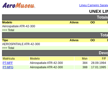
Lineu Carneiro Sarai
UNEX LI
Totai
Modelo
Ativos
OO
Aérospatiale ATR-42-300
>>> Total
Tota
Tipo
Ativos
OO
AEROSPATIALE ATR-42-300
>>> Total
Devo
Matrícula
Modelo
Msn
F/F
PT-MFF
Aérospatiale ATR-42-300
384
28.09.1994
PT-MFG
Aérospatiale ATR-42-300
388
17.01.1995