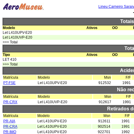
Lineu Carneiro Sarai
Totai
Modelo
Ativos
OO
Let L410UPV-E20
Let L410UVP-E20
>>> Total
Tota
Tipo
Ativos
OO
LET 410
>>> Total
Acide
Matrícula
Modelo
Msn
F/F
PT-FSE
Let L410UPV-E20
912532
1991
Não re
Matrícula
Modelo
Msn
F/F
PR-CRX
Let L410UVP-E20
912617
1991
Retirados 
Matrícula
Modelo
Msn
F/F
PR-AIA
Let L410UPV-E20
912611
1991
PR-CRA
Let L410UPV-E20
902514
1991
PR-IMO
Let L410UPV-E20
922701
1992