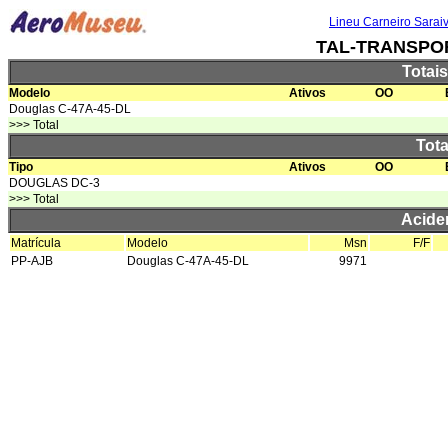
Lineu Carneiro Sarai
TAL-TRANSPO
Totai
Modelo
Ativos
OO
Douglas C-47A-45-DL
>>> Total
Tota
Tipo
Ativos
OO
DOUGLAS DC-3
>>> Total
Acide
Matrícula
Modelo
Msn
F/F
PP-AJB
Douglas C-47A-45-DL
9971