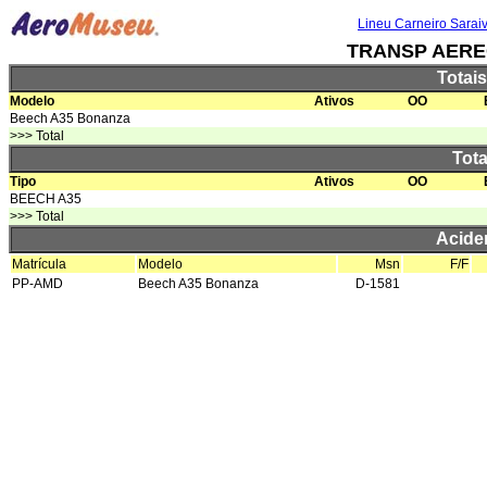
Lineu Carneiro Sarai
TRANSP AERE
Totai
Modelo
Ativos
OO
Beech A35 Bonanza
>>> Total
Tota
Tipo
Ativos
OO
BEECH A35
>>> Total
Acide
Matrícula
Modelo
Msn
F/F
PP-AMD
Beech A35 Bonanza
D-1581