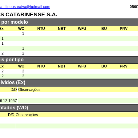
va - lineusaraiva@hotmail.com
05/0
S CATARINENSE S.A.
s por modelo
Ex
WO
NTU
NBT
WFU
BU
PRV
1
1
1
1
2
2
is por tipo
Ex
WO
NTU
NBT
WFU
BU
PRV
2
2
2
2
lvidos (Ex)
D/D
Observações
6.12.1957
ntados (WO)
D/D
Observações