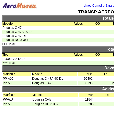
Lineu Carneiro Sarai
TRANSP AEREO
Totai
Modelo
Ativos
OO
Douglas C-47
Douglas C-47A-90-DL
Douglas C-47-DL
Douglas DC-3-367
>>> Total
Tota
Tipo
Ativos
OO
DOUGLAS DC-3
>>> Total
Devo
Matrícula
Modelo
Msn
F/F
PP-AJC
Douglas C-47A-90-DL
20402
PP-AJD
Douglas C-47-DL
6193
2
Acide
Matrícula
Modelo
Msn
F/F
PP-AJA
Douglas C-47
11844
PP-AJE
Douglas DC-3-367
3288