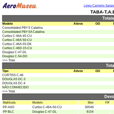
Lineu Carneiro Sarai
TABA-T.A
Totai
Modelo
Ativos
OO
Consolidated PBY-5 Catalina
Consolidated PBY-5A Catalina
Curtiss C-46A-45-CU
Curtiss C-46A-50-CU
Curtiss C-46A-55-DK
Curtiss C-46D-15-CU
Douglas C-47-DL
Douglas C-54-DO
>>> Total
Tota
Tipo
Ativos
OO
CURTISS C-46
DOUGLAS DC-3
DOUGLAS DC-4
NÃO CONHECIDO
>>> Total
Devo
Matrícula
Modelo
Msn
F/F
PP-AXO
Curtiss C-46A-50-CU
30549
PP-BLC
Douglas C-47-DL
9154