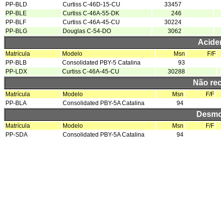
PP-BLD
Curtiss C-46D-15-CU
33457
PP-BLE
Curtiss C-46A-55-DK
246
PP-BLF
Curtiss C-46A-45-CU
30224
PP-BLG
Douglas C-54-DO
3062
Acide
Matrícula
Modelo
Msn
F/F
PP-BLB
Consolidated PBY-5 Catalina
93
PP-LDX
Curtiss C-46A-45-CU
30288
Não re
Matrícula
Modelo
Msn
F/F
PP-BLA
Consolidated PBY-5A Catalina
94
Desmo
Matrícula
Modelo
Msn
F/F
PP-SDA
Consolidated PBY-5A Catalina
94