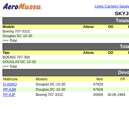
Lineu Carneiro Sarai
SKYJ
Totai
Modelo
Ativos
OO
Boeing 707-331C
Douglas DC-10-30
>>> Total
Tota
Tipo
Ativos
OO
BOEING 707-300
DOUGLAS DC-10-30
>>> Total
Devo
Matrícula
Modelo
Msn
F/F
D-ADKO
Douglas DC-10-30
47929
PP-AJM
Douglas DC-10-30
47929
PP-AJP
Boeing 707-331C
20069
30.06.1969