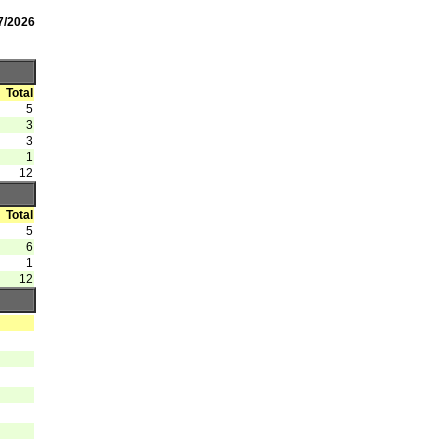
7/2026
Total
5
3
3
1
12
Total
5
6
1
12