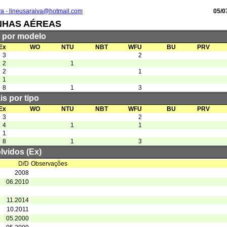
va - lineusaraiva@hotmail.com
05/0
NHAS AÉREAS
s por modelo
Ex
WO
NTU
NBT
WFU
BU
PRV
3
2
2
1
2
1
1
8
1
3
is por tipo
Ex
WO
NTU
NBT
WFU
BU
PRV
3
2
4
1
1
1
8
1
3
lvidos (Ex)
D/D
Observações
2008
06.2010
11.2014
10.2011
05.2000