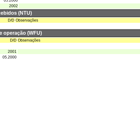
05.2000
2002
cebidos (NTU)
D/D
Observações
de operação (WFU)
D/D
Observações
2001
05.2000