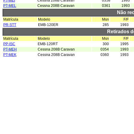
PT-MEI
Cessna 208B Caravan
0358
1993
PT-MEL
Cessna 208B Caravan
0361
1993
Não re
Matrícula
Modelo
Msn
F/F
PR-STT
EMB-120ER
285
1993
Retirados 
Matrícula
Modelo
Msn
F/F
PP-ISC
EMB-120RT
300
1995
PT-MEH
Cessna 208B Caravan
0354
1993
PT-MEK
Cessna 208B Caravan
0360
1993