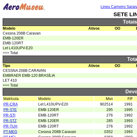
Lineu Carneiro Sarai
SETE LI
Totai
Modelo
Ativos
OO
Cessna 208B Caravan
EMB-120ER
EMB-120RT
Let L410UPV-E20
>>> Total
Tota
Tipo
Ativos
OO
CESSNA 208B CARAVAN
EMBRAER EMB-120 BRASÍLIA
LET 410
>>> Total
Devo
Matrícula
Modelo
Msn
F/F
PR-CRA
Let L410UPV-E20
902514
1991
PR-STE
EMB-120ER
295
1995
PR-STI
EMB-120RT
276
1992
PR-STZ
EMB-120ER
285
1993
PR-TUH
EMB-120RT
276
1992
PT-MEG
Cessna 208B Caravan
0352
1993