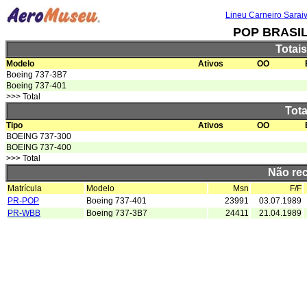
Lineu Carneiro Sarai
POP BRASI
Totai
Modelo
Ativos
OO
Boeing 737-3B7
Boeing 737-401
>>> Total
Tota
Tipo
Ativos
OO
BOEING 737-300
BOEING 737-400
>>> Total
Não re
Matrícula
Modelo
Msn
F/F
PR-POP
Boeing 737-401
23991
03.07.1989
PR-WBB
Boeing 737-3B7
24411
21.04.1989