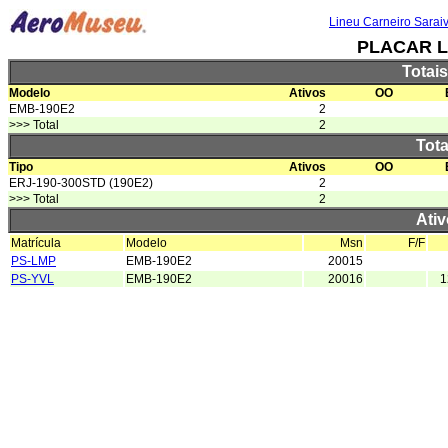
Lineu Carneiro Sarai
PLACAR L
Totai
Modelo
Ativos
OO
EMB-190E2
2
>>> Total
2
Tota
Tipo
Ativos
OO
ERJ-190-300STD (190E2)
2
>>> Total
2
Ativ
Matrícula
Modelo
Msn
F/F
PS-LMP
EMB-190E2
20015
PS-YVL
EMB-190E2
20016
1