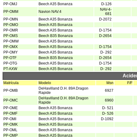
PP-OMJ
Beech A35 Bonanza
D-126
NAV-4-
PP-OMM
Navion NAV.4
681
PP-OMN
Beech A35 Bonanza
D-2072
PP-OMO
Beech A35 Bonanza
PP-OMR
Beech A35 Bonanza
D-1754
PP-OMS
Beech B35 Bonanza
D-2654
PP-OMW
Beech A35 Bonanza
PP-OMX
Beech A35 Bonanza
D-1754
PP-OMY
Beech A35 Bonanza
D- 292
PP-OTF
Beech B35 Bonanza
D-2654
PP-OTG
Beech A35 Bonanza
D-1754
PT-AXW
Beech A35 Bonanza
D- 292
Acide
Matrícula
Modelo
Msn
F/F
DeHavilland D.H. 89A Dragon
PP-OMB
6927
Rapide
DeHavilland D.H. 89A Dragon
PP-OMC
6960
Rapide
PP-OME
Beech A35 Bonanza
D- 521
PP-OMF
Beech A35 Bonanza
D- 526
PP-OMI
Beech A35 Bonanza
D-1092
PP-OMK
Beech A35 Bonanza
PP-OML
Beech A35 Bonanza
PP-OMP
Beech A35 Bonanza