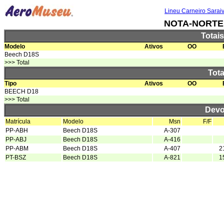
Lineu Carneiro Sarai
NOTA-NORTE
Totai
Modelo
Ativos
OO
Beech D18S
>>> Total
Tota
Tipo
Ativos
OO
BEECH D18
>>> Total
Devo
Matrícula
Modelo
Msn
F/F
PP-ABH
Beech D18S
A-307
PP-ABJ
Beech D18S
A-416
PP-ABM
Beech D18S
A-407
2
PT-BSZ
Beech D18S
A-821
1