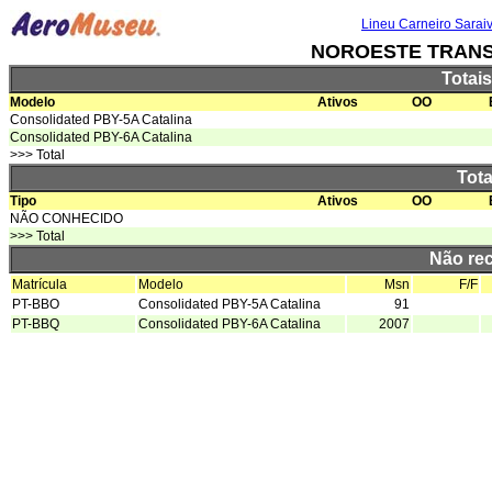
Lineu Carneiro Sarai
NOROESTE TRANS
Totai
Modelo
Ativos
OO
Consolidated PBY-5A Catalina
Consolidated PBY-6A Catalina
>>> Total
Tota
Tipo
Ativos
OO
NÃO CONHECIDO
>>> Total
Não re
Matrícula
Modelo
Msn
F/F
PT-BBO
Consolidated PBY-5A Catalina
91
PT-BBQ
Consolidated PBY-6A Catalina
2007