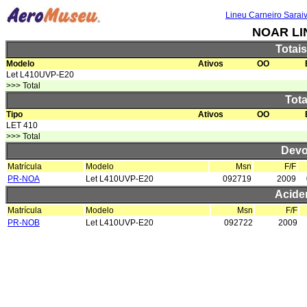
Lineu Carneiro Sarai
NOAR LI
Totai
Modelo
Ativos
OO
Let L410UVP-E20
>>> Total
Tota
Tipo
Ativos
OO
LET 410
>>> Total
Devo
Matrícula
Modelo
Msn
F/F
PR-NOA
Let L410UVP-E20
092719
2009
Acide
Matrícula
Modelo
Msn
F/F
PR-NOB
Let L410UVP-E20
092722
2009