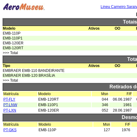
Lineu Carneiro Sarai
Totai
Modelo
Ativos
OO
EMB-110P
EMB-110P1
EMB-120ER
EMB-120RT
>>> Total
Tota
Tipo
Ativos
OO
EMBRAER EMB-110 BANDEIRANTE
EMBRAER EMB-120 BRASÍLIA
>>> Total
Retirados 
Matrícula
Modelo
Msn
F/F
PT-FLY
EMB-120RT
044
06.06.1987
PT-LNW
EMB-110P1
346
1981
PT-LXN
EMB-120ER
052
28.06.1987
Desmo
Matrícula
Modelo
Msn
F/F
PT-GKS
EMB-110P
127
1976