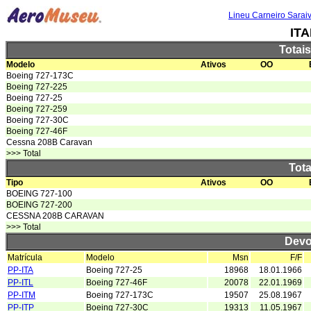
Lineu Carneiro Sarai
IT
Totai
Modelo
Ativos
OO
Boeing 727-173C
Boeing 727-225
Boeing 727-25
Boeing 727-259
Boeing 727-30C
Boeing 727-46F
Cessna 208B Caravan
>>> Total
Tota
Tipo
Ativos
OO
BOEING 727-100
BOEING 727-200
CESSNA 208B CARAVAN
>>> Total
Devo
Matrícula
Modelo
Msn
F/F
PP-ITA
Boeing 727-25
18968
18.01.1966
PP-ITL
Boeing 727-46F
20078
22.01.1969
PP-ITM
Boeing 727-173C
19507
25.08.1967
PP-ITP
Boeing 727-30C
19313
11.05.1967