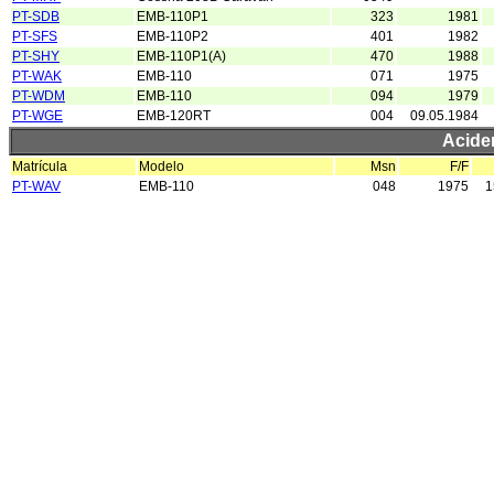
PT-SDB
EMB-110P1
323
1981
PT-SFS
EMB-110P2
401
1982
PT-SHY
EMB-110P1(A)
470
1988
PT-WAK
EMB-110
071
1975
PT-WDM
EMB-110
094
1979
PT-WGE
EMB-120RT
004
09.05.1984
Acide
Matrícula
Modelo
Msn
F/F
PT-WAV
EMB-110
048
1975
1