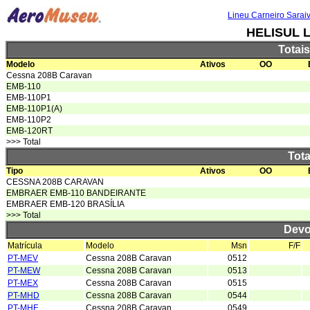
Lineu Carneiro Sarai
HELISUL 
Totai
Modelo
Ativos
OO
Cessna 208B Caravan
EMB-110
EMB-110P1
EMB-110P1(A)
EMB-110P2
EMB-120RT
>>> Total
Tota
Tipo
Ativos
OO
CESSNA 208B CARAVAN
EMBRAER EMB-110 BANDEIRANTE
EMBRAER EMB-120 BRASÍLIA
>>> Total
Devo
Matrícula
Modelo
Msn
F/F
PT-MEV
Cessna 208B Caravan
0512
PT-MEW
Cessna 208B Caravan
0513
PT-MEX
Cessna 208B Caravan
0515
PT-MHD
Cessna 208B Caravan
0544
PT-MHF
Cessna 208B Caravan
0549