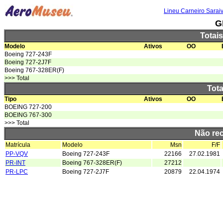
Lineu Carneiro Sarai
G
Totai
Modelo
Ativos
OO
Boeing 727-243F
Boeing 727-2J7F
Boeing 767-328ER(F)
>>> Total
Tota
Tipo
Ativos
OO
BOEING 727-200
BOEING 767-300
>>> Total
Não re
Matrícula
Modelo
Msn
F/F
PP-VQV
Boeing 727-243F
22166
27.02.1981
PR-INT
Boeing 767-328ER(F)
27212
PR-LPC
Boeing 727-2J7F
20879
22.04.1974