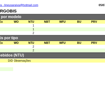
va - lineusaraiva@hotmail.com
05/0
RGOBIS
s por modelo
Ex
WO
NTU
NBT
WFU
BU
PRV
1
1
2
is por tipo
Ex
WO
NTU
NBT
WFU
BU
PRV
2
2
cebidos (NTU)
D/D
Observações