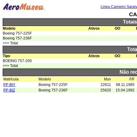
Lineu Carneiro Sarai
CA
Totai
Modelo
Ativos
OO
Boeing 757-225F
Boeing 757-236F
>>> Total
Tota
Tipo
Ativos
OO
BOEING 757-200
>>> Total
Não re
Matrícula
Modelo
Msn
F/F
PP-BIY
Boeing 757-225F
22611
08.11.1985
PP-BIZ
Boeing 757-236F
25620
15.04.1992