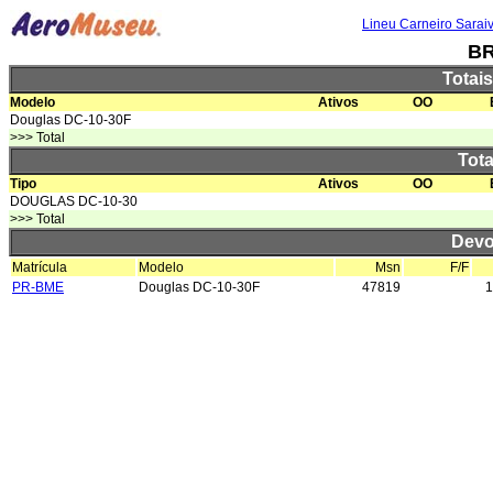
Lineu Carneiro Sarai
B
Totai
Modelo
Ativos
OO
Douglas DC-10-30F
>>> Total
Tota
Tipo
Ativos
OO
DOUGLAS DC-10-30
>>> Total
Devo
Matrícula
Modelo
Msn
F/F
PR-BME
Douglas DC-10-30F
47819
1