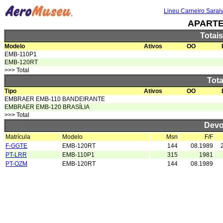
Lineu Carneiro Sarai
APARTE
Totai
Modelo
Ativos
OO
EMB-110P1
EMB-120RT
>>> Total
Tota
Tipo
Ativos
OO
EMBRAER EMB-110 BANDEIRANTE
EMBRAER EMB-120 BRASÍLIA
>>> Total
Devo
Matrícula
Modelo
Msn
F/F
F-GGTE
EMB-120RT
144
08.1989
PT-LRR
EMB-110P1
315
1981
PT-OZM
EMB-120RT
144
08.1989