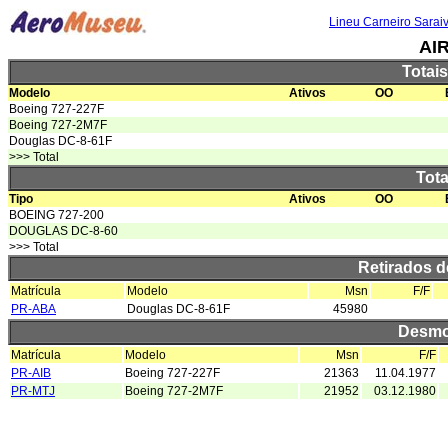
Lineu Carneiro Sarai
AI
Totai
Modelo
Ativos
OO
Boeing 727-227F
Boeing 727-2M7F
Douglas DC-8-61F
>>> Total
Tota
Tipo
Ativos
OO
BOEING 727-200
DOUGLAS DC-8-60
>>> Total
Retirados 
Matrícula
Modelo
Msn
F/F
PR-ABA
Douglas DC-8-61F
45980
Desmo
Matrícula
Modelo
Msn
F/F
PR-AIB
Boeing 727-227F
21363
11.04.1977
PR-MTJ
Boeing 727-2M7F
21952
03.12.1980