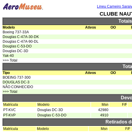
Lineu Carneiro Sarai
CLUBE NAUT
Totai
Modelo
Ativos
OO
Boeing 737-33A
Douglas C-47A-30-DK
Douglas C-47A-90-DL
Douglas C-53-DO
Douglas DC-3D
Yak-40
>>> Total
Tota
Tipo
Ativos
OO
BOEING 737-300
DOUGLAS DC-3
NÃO CONHECIDO
>>> Total
Devo
Matrícula
Modelo
Msn
F/F
PT-KVC
Douglas DC-3D
42980
PT-KVP
Douglas C-53-DO
4910
Retirados 
Matrícula
Modelo
Msn
F/F