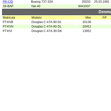
PR-CID
Boeing 737-33A
25033
25.03.1991
S9-BAP
Yak-40
9441937
Desmo
Matrícula
Modelo
Msn
F/F
PT-KVB
Douglas C-47A-90-DL
20136
PT-KVH
Douglas C-47A-90-DL
20451
PT-KVI
Douglas C-47A-30-DK
13952