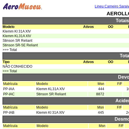
Lineu Carneiro Sarai
AEROLL
Totai
Modelo
Ativos
OO
Klemm KI 31A XIV
Klemm KL31A XIV
Stinson SR Reliant
Stinson SR-5E Reliant
>>> Total
Tota
Tipo
Ativos
OO
NÃO CONHECIDO
>>> Total
Devo
Matrícula
Modelo
Msn
F/F
PP-IAA
Klemm KL31A XIV
444
1
PP-IAC
Stinson SR Reliant
8872
Acide
Matrícula
Modelo
Msn
F/F
PP-IAB
Klemm KI 31A XIV
445
2
Desmo
Matrícula
Modelo
Msn
F/F