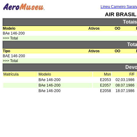
Lineu Carneiro Sarai
AIR BRASI
Totai
Modelo
Ativos
OO
BAe 146-200
>>> Total
Tota
Tipo
Ativos
OO
BAE 146-200
>>> Total
Devo
Matrícula
Modelo
Msn
F/F
BAe 146-200
E2053
02.03.1986
BAe 146-200
E2057
08.07.1986
BAe 146-200
E2058
18.07.1986