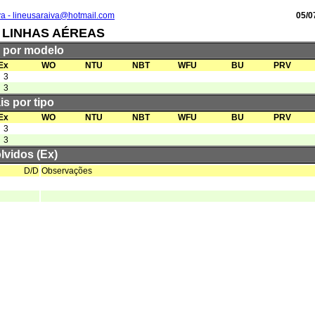
va - lineusaraiva@hotmail.com
05/0
L LINHAS AÉREAS
s por modelo
Ex
WO
NTU
NBT
WFU
BU
PRV
3
3
is por tipo
Ex
WO
NTU
NBT
WFU
BU
PRV
3
3
lvidos (Ex)
D/D
Observações