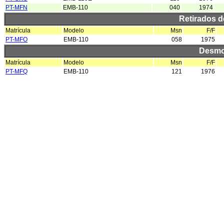
PT-MFN
EMB-110
040
1974
Retirados 
Matrícula
Modelo
Msn
F/F
PT-MFO
EMB-110
058
1975
Desmo
Matrícula
Modelo
Msn
F/F
PT-MFQ
EMB-110
121
1976