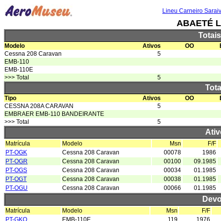
Lineu Carneiro Sarai
ABAETÉ L
Totai
Modelo
Ativos
OO
Cessna 208 Caravan
5
EMB-110
EMB-110E
>>> Total
5
Tota
Tipo
Ativos
OO
CESSNA 208A CARAVAN
5
EMBRAER EMB-110 BANDEIRANTE
>>> Total
5
Ativ
Matrícula
Modelo
Msn
F/F
PT-OGK
Cessna 208 Caravan
00078
1986
PT-OGR
Cessna 208 Caravan
00100
09.1985
PT-OGS
Cessna 208 Caravan
00034
01.1985
PT-OGT
Cessna 208 Caravan
00038
01.1985
PT-OGU
Cessna 208 Caravan
00066
01.1985
Devo
Matrícula
Modelo
Msn
F/F
PT-GKO
EMB-110E
119
1976