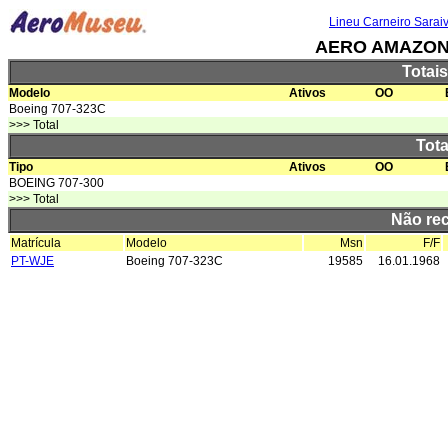
Lineu Carneiro Sarai
AERO AMAZON
Totai
Modelo
Ativos
OO
Boeing 707-323C
>>> Total
Tota
Tipo
Ativos
OO
BOEING 707-300
>>> Total
Não re
Matrícula
Modelo
Msn
F/F
PT-WJE
Boeing 707-323C
19585
16.01.1968