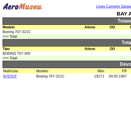
Lineu Carneiro Sarai
BAY 
Totai
Modelo
Ativos
OO
Boeing 707-321C
>>> Total
Tota
Tipo
Ativos
OO
BOEING 707-300
>>> Total
Devo
Matrícula
Modelo
Msn
F/F
N707HT
Boeing 707-321C
19271
04.05.1967