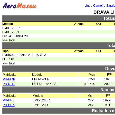
Lineu Carneiro Sarai
BRAVA L
Totai
Modelo
Ativos
OO
EMB-120ER
EMB-120RT
Let L410UVP-E20
>>> Total
Tota
Tipo
Ativos
OO
EMBRAER EMB-120 BRASÍLIA
LET 410
>>> Total
Devo
Matrícula
Modelo
Msn
F/F
PR-MDP
EMB-120ER
250
1993
PR-NHE
Let L410UVP-E20
082714
2008
Não re
Matrícula
Modelo
Msn
F/F
PR-BRJ
EMB-120ER
272
1992
PR-BRX
EMB-120RT
247
1991
Retirados 