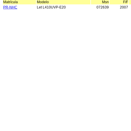
Matrícula
Modelo
Msn
F/F
PR-NHC
Let L410UVP-E20
072639
2007