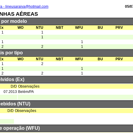
va - lineusaraiva@hotmail.com
05/0
INHAS AÉREAS
s por modelo
Ex
WO
NTU
NBT
WFU
BU
PRV
1
1
1
1
1
2
2
1
is por tipo
Ex
WO
NTU
NBT
WFU
BU
PRV
1
2
1
1
2
2
1
lvidos (Ex)
D/D
Observações
07.2013
Belém/PA
cebidos (NTU)
D/D
Observações
de operação (WFU)