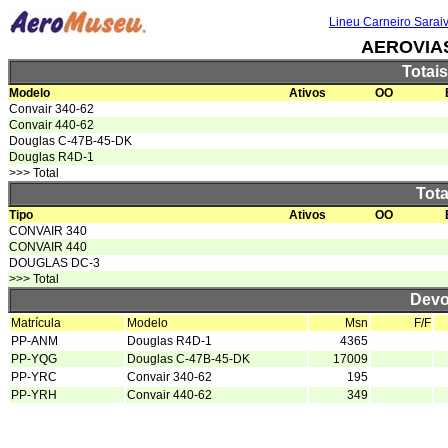
Lineu Carneiro Sarai
AEROVIAS
Totai
Modelo
Ativos
OO
Convair 340-62
Convair 440-62
Douglas C-47B-45-DK
Douglas R4D-1
>>> Total
Tota
Tipo
Ativos
OO
CONVAIR 340
CONVAIR 440
DOUGLAS DC-3
>>> Total
Devo
Matrícula
Modelo
Msn
F/F
PP-ANM
Douglas R4D-1
4365
PP-YQG
Douglas C-47B-45-DK
17009
PP-YRC
Convair 340-62
195
PP-YRH
Convair 440-62
349