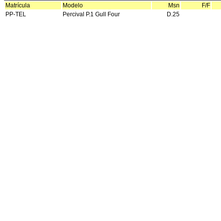
Matrícula
Modelo
Msn
F/F
PP-TEL
Percival P.1 Gull Four
D.25