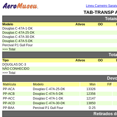
Lineu Carneiro Sarai
TAB-TRANSP 
Totai
Modelo
Ativos
OO
Douglas C-47A-1-DK
Douglas C-47A-25-DK
Douglas C-47A-30-DK
Douglas C-47A-5-DK
Percival P.1 Gull Four
>>> Total
Tota
Tipo
Ativos
OO
DOUGLAS DC-3
NÃO CONHECIDO
>>> Total
Devo
Matrícula
Modelo
Msn
F/F
PP-ACA
Douglas C-47A-25-DK
13326
PP-ACB
Douglas C-47A-5-DK
12356
PP-ACC
Douglas C-47A-1-DK
12147
PP-ACD
Douglas C-47A-30-DK
13850
PP-BAA
Percival P.1 Gull Four
D.25
Retirados 