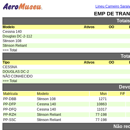
Lineu Carneiro Sarai
EMP DE TRAN
Totai
Modelo
Ativos
OO
Cessna 140
Douglas DC-2-112
Stinson 108
Stinson Reliant
>>> Total
Tota
Tipo
Ativos
OO
CESSNA
DOUGLAS DC-2
NÃO CONHECIDO
>>> Total
Devo
Matrícula
Modelo
Msn
F/F
PP-DBB
Stinson 108
1271
PP-DFP
Cessna 140
10863
PP-DFQ
Cessna 140
11017
PP-RZH
Stinson Reliant
77-198
PP-SSC
Stinson Reliant
77-198
Não re