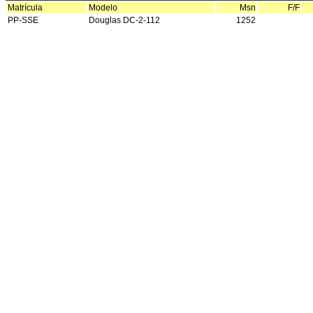
Matrícula
Modelo
Msn
F/F
PP-SSE
Douglas DC-2-112
1252